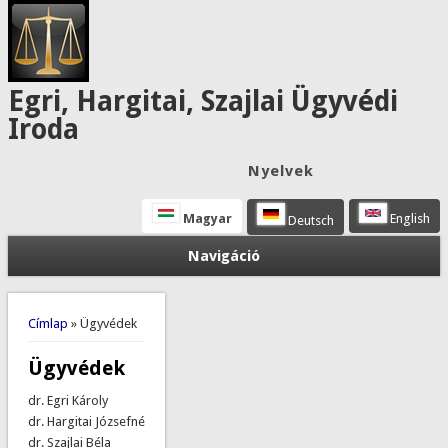
Egri, Hargitai, Szajlai Ügyvédi
Iroda
Nyelvek
Magyar
English
Deutsch
Navigáció
Jelenlegi hely
Címlap
» Ügyvédek
Ügyvédek
dr. Egri Károly
dr. Hargitai Józsefné
dr. Szajlai Béla