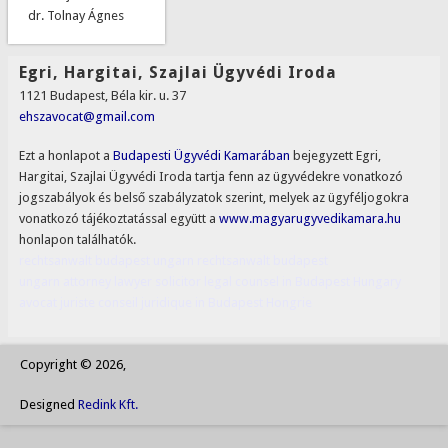
dr. Tolnay Ágnes
Egri, Hargitai, Szajlai Ügyvédi Iroda
1121 Budapest, Béla kir. u. 37
ehszavocat@gmail.com
Ezt a honlapot a
Budapesti Ügyvédi Kamarában
bejegyzett Egri,
Hargitai, Szajlai Ügyvédi Iroda tartja fenn az ügyvédekre vonatkozó
jogszabályok és belső szabályzatok szerint, melyek az ügyféljogokra
vonatkozó tájékoztatással együtt a
www.magyarugyvedikamara.hu
honlapon találhatók.
rechtsanwalt budapest ungarn
rechtsanwalt
budapest
ungarn
attorney
lawyer
solicitor
legal counsel in Budapest
Hungary
avocat
juriste
conseil juridique in Budapest
Hongrie
Copyright © 2026,
Designed
Redink Kft.