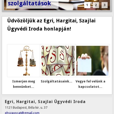
szolgáltatások
1
2
3
Üdvözöljük az Egri, Hargitai, Szajlai
Ügyvédi Iroda honlapján!
Ismerjen meg
Szolgáltatásaink...
Vegye fel velünk a
bennünket...
kapcsolatot...
Egri, Hargitai, Szajlai Ügyvédi Iroda
1121 Budapest, Béla kir. u. 37
ehszavocat@gmail.com