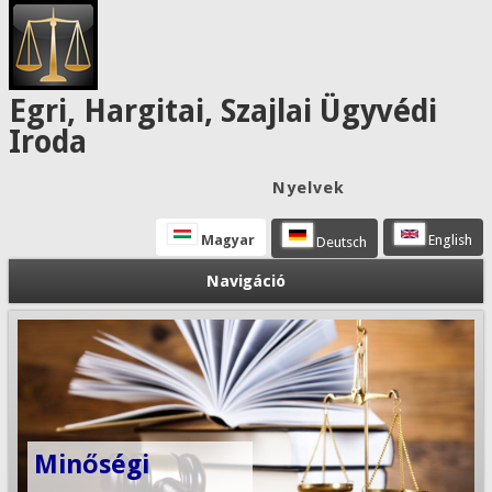
Egri, Hargitai, Szajlai Ügyvédi
Iroda
Nyelvek
Magyar
English
Deutsch
Navigáció
Minőségi