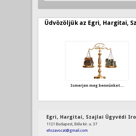
Üdvözöljük az Egri, Hargitai, S
Ismerjen meg bennünket...
Egri, Hargitai, Szajlai Ügyvédi Ir
1121 Budapest, Béla kir. u. 37
ehszavocat@gmail.com