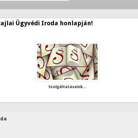
zajlai Ügyvédi Iroda honlapján!
Szolgáltatásaink...
oda