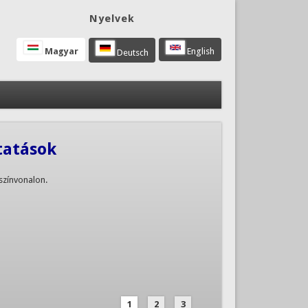
Nyelvek
Magyar
English
Deutsch
tatások
színvonalon.
1
2
3