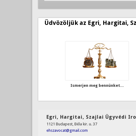
Üdvözöljük az Egri, Hargitai, S
Ismerjen meg bennünket...
Egri, Hargitai, Szajlai Ügyvédi Ir
1121 Budapest, Béla kir. u. 37
ehszavocat@gmail.com