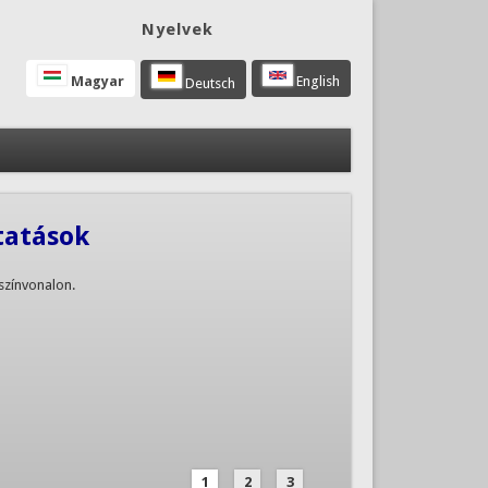
Nyelvek
Magyar
English
Deutsch
tatások
színvonalon.
1
2
3