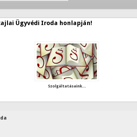
zajlai Ügyvédi Iroda honlapján!
Szolgáltatásaink...
oda